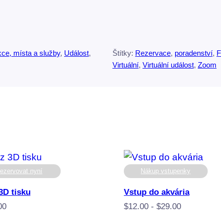
a
c
e
ce, místa a služby
, 
Událost
, 
Štítky:
Rezervace
, 
poradenství
, 
F
m
Virtuální
, 
Virtuální událost
, 
Zoom
n
o
ž
s
t
v
í
ezervovat nyní
Nákup vstupenky
3D tisku
Vstup do akvária
Rozpětí
00
$
12.00
-
$
29.00
cen: