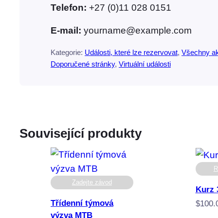
Telefon:
+27 (0)11 028 0151
E-mail:
yourname@example.com
Kategorie:
Události, které lze rezervovat
, 
Všechny ak
Doporučené stránky
, 
Virtuální události
Související produkty
R
Zadejte závod
Kurz 
Třídenní týmová
$
100.
výzva MTB