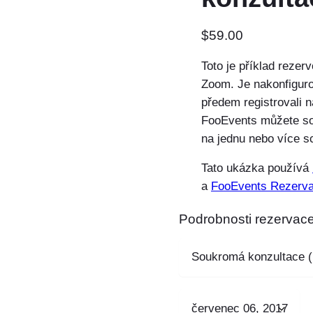
$
59.00
Toto je příklad rezer
Zoom. Je nakonfiguro
předem registrovali 
FooEvents můžete so
na jednu nebo více s
Tato ukázka používá
a
FooEvents Rezerv
Podrobnosti rezervac