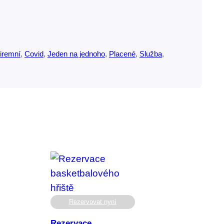
iremní
, 
Covid
, 
Jeden na jednoho
, 
Placené
, 
Služba
, 
Rezervovat nyní
Rezervace