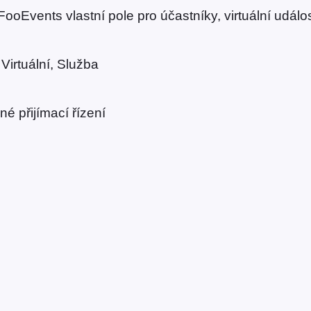
v
oEvents vlastní pole pro účastníky, virtuální událos
i
r
Virtuální, Služba
t
u
á
né přijímací řízení
l
n
í
k
o
n
z
u
l
t