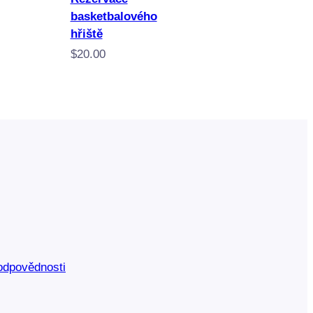
basketbalového
hřiště
$
20.00
odpovědnosti