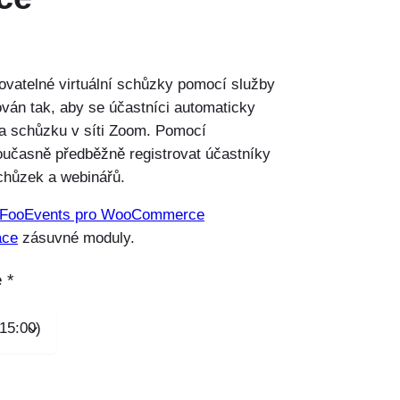
vovatelné virtuální schůzky pomocí služby
ván tak, aby se účastníci automaticky
na schůzku v síti Zoom. Pomocí
učasně předběžně registrovat účastníky
chůzek a webinářů.
FooEvents pro WooCommerce
ace
zásuvné moduly.
e
*