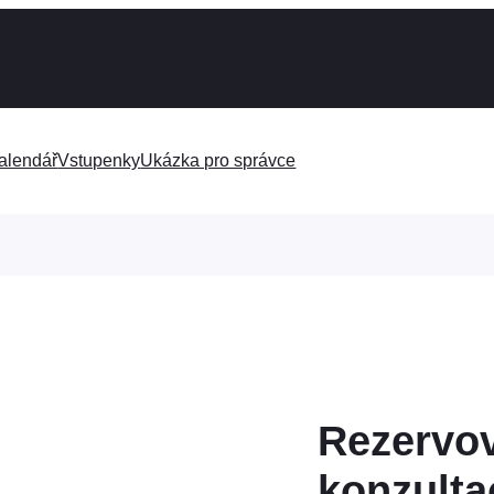
alendář
Vstupenky
Ukázka pro správce
Rezervov
konzulta