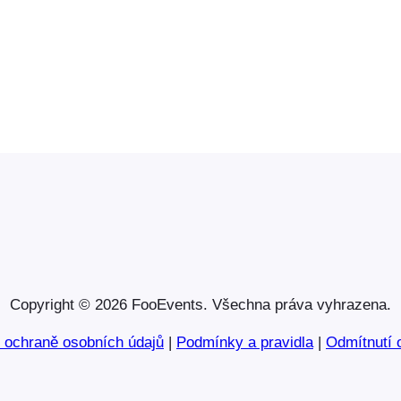
$12.00
až
$29.00
Copyright © 2026 FooEvents. Všechna práva vyhrazena.
o ochraně osobních údajů
|
Podmínky a pravidla
|
Odmítnutí 