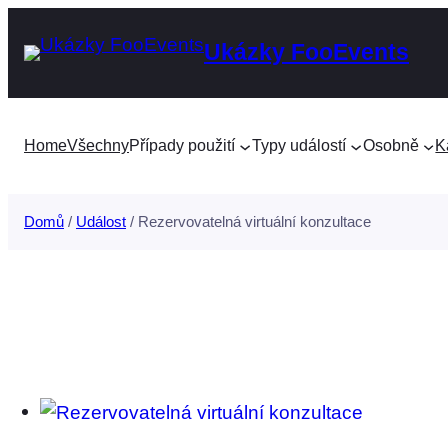
Přeskočit
Ukázky FooEvents
na
obsah
Home
Všechny
Případy použití
Typy událostí
Osobně
K
Domů
/
Událost
/ Rezervovatelná virtuální konzultace