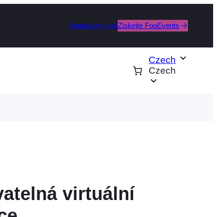
Kontaktujte nás
Získejte FooEvents
Czech
Czech
atelná virtuální
ce