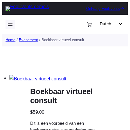
Ga
Ontvang FooEvents
naar
de
Dutch
inhoud
English
Home
/
Evenement
/ Boekbaar virtueel consult
German
Spanish
Italian
Portuguese
French
Boekbaar virtueel
Polish
consult
Czech
Greek
$
59.00
Dit is een voorbeeld van een
boekbare virtuele vergadering met