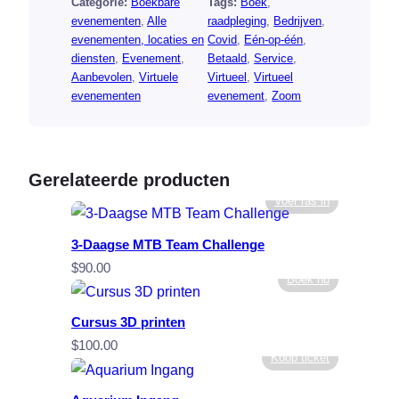
Categorie:
Boekbare
Tags:
Boek
, 
evenementen
, 
Alle
raadpleging
, 
Bedrijven
, 
evenementen, locaties en
Covid
, 
Eén-op-één
, 
diensten
, 
Evenement
, 
Betaald
, 
Service
, 
Aanbevolen
, 
Virtuele
Virtueel
, 
Virtueel
evenementen
evenement
, 
Zoom
Gerelateerde producten
Voer ras in
3-Daagse MTB Team Challenge
$
90.00
Boek nu
Cursus 3D printen
$
100.00
Koop ticket