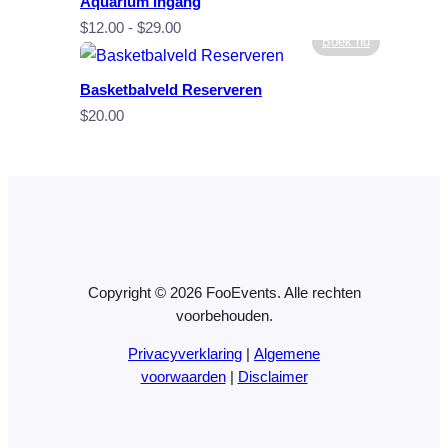
Aquarium Ingang
Prijsklasse:
$
12.00
-
$
29.00
Boek nu
$12,00
tot
Basketbalveld Reserveren
$29,00
$
20.00
Copyright © 2026 FooEvents. Alle rechten
voorbehouden.
Privacyverklaring
|
Algemene
voorwaarden
|
Disclaimer