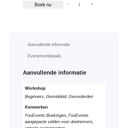
B
Boek nu
−
+
o
e
k
b
a
a
Aanvullende informatie
r
v
Evenementdetails
i
r
t
Aanvullende informatie
u
e
e
Workshop
l
Beginners, Gemiddeld, Gevorderden
c
o
Kenmerken
n
FooEvents Boekingen, FooEvents
s
aangepaste velden voor deelnemers,
u