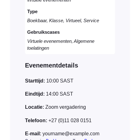
virtuele evenementen
l
t
Type
a
a
Boekbaar, Klasse, Virtueel, Service
n
Gebruikscases
t
a
Virtuele evenementen, Algemene
l
toelatingen
Evenementdetails
Starttijd:
10:00
SAST
Eindtijd:
14:00
SAST
Locatie:
Zoom vergadering
Telefoon:
+27 (0)11 028 0151
E-mail:
yourname@example.com