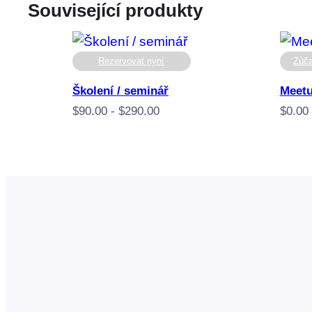
Související produkty
Rezervovat nyní
Zúča
Školení / seminář
Meetu
Cenové
$
90.00
-
$
290.00
$
0.00
rozpětí:
$90,00
až
$290,00