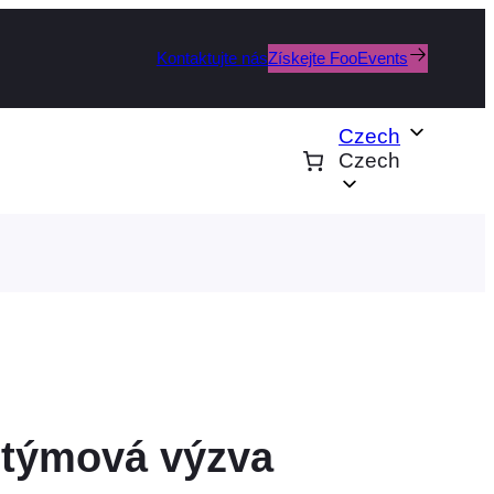
Kontaktujte nás
Získejte FooEvents
Czech
Czech
 týmová výzva