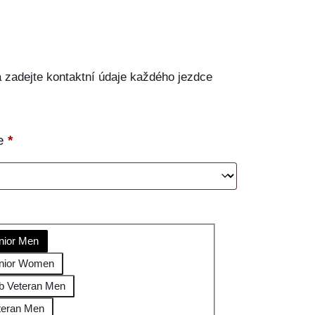
a zadejte kontaktní údaje každého jezdce
ce
*
nior Men
enior Women
b Veteran Men
teran Men