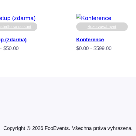
stněte se setkání
Rezervovat nyní
p (zdarma)
Konference
Cenové
Rozpětí
-
$
50.00
$
0.00
-
$
599.00
rozpětí:
cen:
$0,00
$0.00
až
až
$50,00
$599.00
Copyright © 2026 FooEvents. Všechna práva vyhrazena.