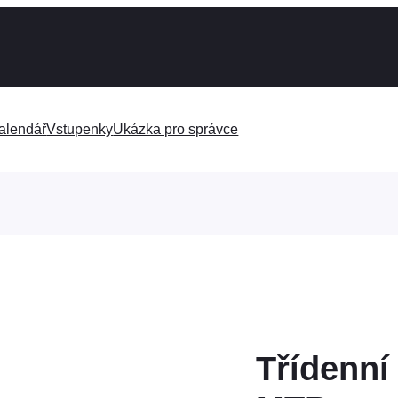
alendář
Vstupenky
Ukázka pro správce
Třídenní