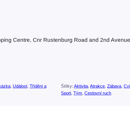
hopping Centre, Cnr Rustenburg Road and 2nd Avenue,
kázka
, 
Událost
, 
Třídění a
Štítky:
Aktivita
, 
Atrakce
, 
Zábava
, 
Cvi
Sport
, 
Tým
, 
Cestovní ruch