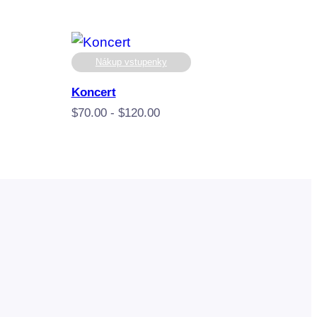
Nákup vstupenky
Koncert
Rozpětí
$
70.00
-
$
120.00
cen:
$70.00
až
$120.00