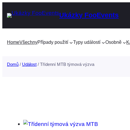
Přeskočit
Ukázky FooEvents
na
obsah
Home
Všechny
Případy použití
Typy událostí
Osobně
K
Domů
/
Událost
/ Třídenní MTB týmová výzva