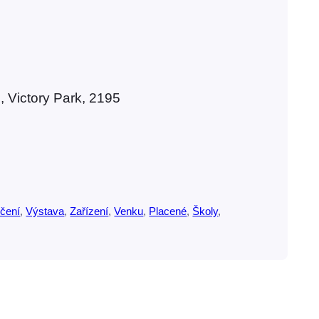
 Victory Park, 2195
čení
, 
Výstava
, 
Zařízení
, 
Venku
, 
Placené
, 
Školy
, 