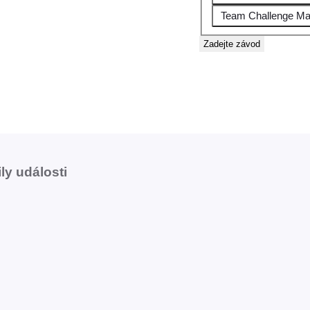
Team Challenge Ma
Zadejte závod
ly události