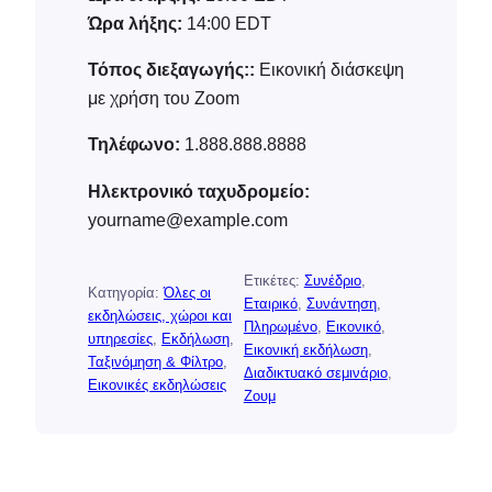
Ώρα λήξης:
14:00
EDT
Τόπος διεξαγωγής::
Εικονική διάσκεψη
με χρήση του Zoom
Τηλέφωνο:
1.888.888.8888
Ηλεκτρονικό ταχυδρομείο:
yourname@example.com
Ετικέτες:
Συνέδριο
, 
Κατηγορία:
Όλες οι
Εταιρικό
, 
Συνάντηση
, 
εκδηλώσεις, χώροι και
Πληρωμένο
, 
Εικονικό
, 
υπηρεσίες
, 
Εκδήλωση
, 
Εικονική εκδήλωση
, 
Ταξινόμηση & Φίλτρο
, 
Διαδικτυακό σεμινάριο
, 
Εικονικές εκδηλώσεις
Ζουμ