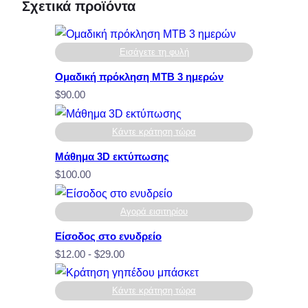
Σχετικά προϊόντα
Εισάγετε τη φυλή
Ομαδική πρόκληση MTB 3 ημερών
$
90.00
Κάντε κράτηση τώρα
Μάθημα 3D εκτύπωσης
$
100.00
Αγορά εισιτηρίου
Είσοδος στο ενυδρείο
Εύρος
$
12.00
-
$
29.00
τιμών:
$12.00
Κάντε κράτηση τώρα
έως