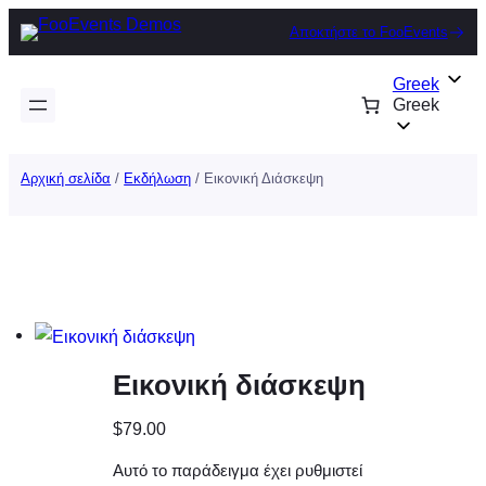
Μετάβαση
Αποκτήστε το FooEvents
στο
περιεχόμενο
Greek
Greek
Αρχική σελίδα
/
Εκδήλωση
/ Εικονική Διάσκεψη
Εικονική διάσκεψη
$
79.00
Αυτό το παράδειγμα έχει ρυθμιστεί