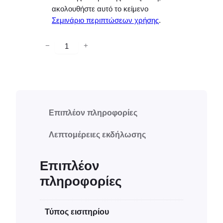
ακολουθήστε αυτό το κείμενο
Σεμινάριο περιπτώσεων χρήσης
.
Ε
−
+
ι
κ
ο
ν
ι
Επιπλέον πληροφορίες
κ
Λεπτομέρειες εκδήλωσης
ή
δ
ι
Επιπλέον
ά
πληροφορίες
σ
κ
Τύπος εισιτηρίου
ε