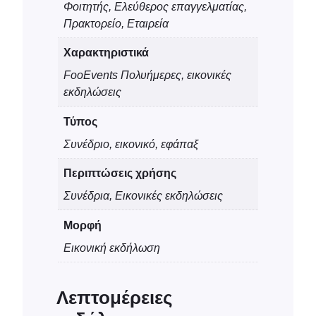
ψ
Φοιτητής, Ελεύθερος επαγγελματίας,
η
Πρακτορείο, Εταιρεία
π
Χαρακτηριστικά
ο
FooEvents Πολυήμερες, εικονικές
σ
εκδηλώσεις
ό
τ
Τύπος
η
Συνέδριο, εικονικό, εφάπαξ
τ
α
Περιπτώσεις χρήσης
Συνέδρια, Εικονικές εκδηλώσεις
Μορφή
Εικονική εκδήλωση
Λεπτομέρειες