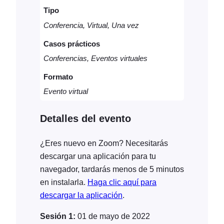
Tipo
c
a
Conferencia, Virtual, Una vez
n
Casos prácticos
t
Conferencias, Eventos virtuales
i
d
Formato
a
Evento virtual
d
Detalles del evento
¿Eres nuevo en Zoom? Necesitarás
descargar una aplicación para tu
navegador, tardarás menos de 5 minutos
en instalarla.
Haga clic aquí para
descargar la aplicación
.
Sesión 1:
01 de mayo de 2022