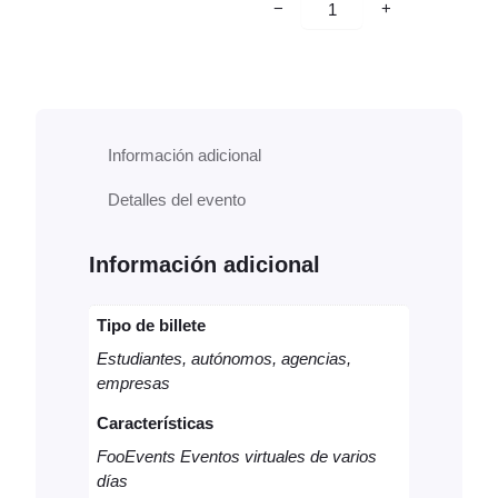
C
−
+
o
n
f
e
r
Información adicional
e
Detalles del evento
n
c
Información adicional
i
a
v
Tipo de billete
i
Estudiantes, autónomos, agencias,
r
empresas
t
Características
u
FooEvents Eventos virtuales de varios
a
días
l