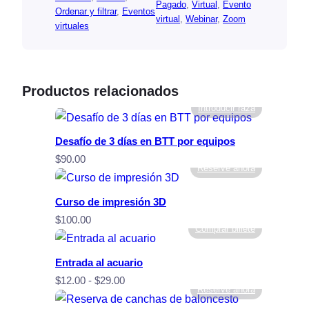
Pagado
, 
Virtual
, 
Evento
Ordenar y filtrar
, 
Eventos
virtual
, 
Webinar
, 
Zoom
virtuales
Productos relacionados
Introducir raza
Desafío de 3 días en BTT por equipos
$
90.00
Reserve ahora
Curso de impresión 3D
$
100.00
Comprar billete
Entrada al acuario
Rango
$
12.00
-
$
29.00
Reserve ahora
de