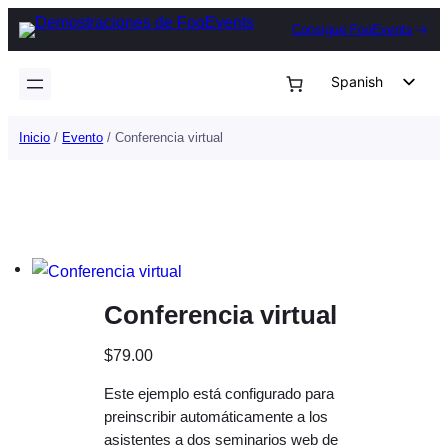
Saltar
Consigue FooEvents
al
contenido
Spanish
English
Inicio
/
Evento
/ Conferencia virtual
German
Dutch
Italian
Portuguese
French
Conferencia virtual
Polish
Czech
$
79.00
Greek
Este ejemplo está configurado para
preinscribir automáticamente a los
asistentes a dos seminarios web de