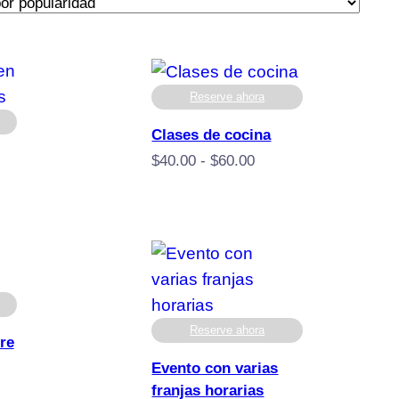
Reserve ahora
Clases de cocina
Rango
$
40.00
-
$
60.00
de
precios:
desde
$40.00
hasta
$60.00
Reserve ahora
bre
ngo
Evento con varias
franjas horarias