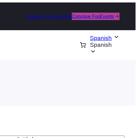
Contacte con nosotros
Consigue FooEvents
Spanish
Spanish