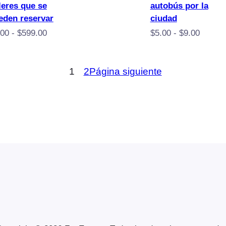
lleres que se
autobús por la
eden reservar
ciudad
Rango
Rango
.00
-
$
599.00
$
5.00
-
$
9.00
de
de
precios:
precios
1
2
Página siguiente
desde
desde
$0.00
$5.00
hasta
hasta
$599.00
$9.00