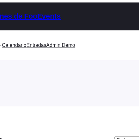
nes de FooEvents
Calendario
Entradas
Admin Demo