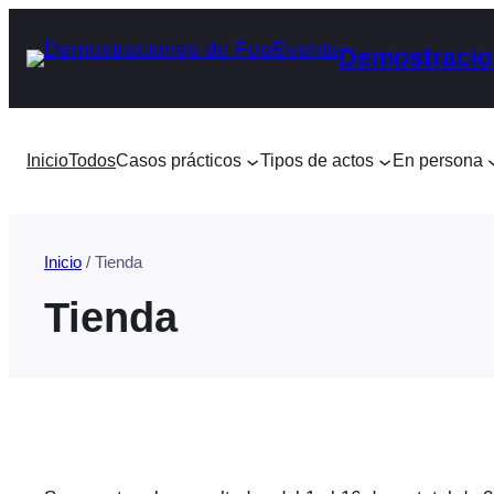
Saltar
Demostracio
al
contenido
Inicio
Todos
Casos prácticos
Tipos de actos
En persona
Inicio
/ Tienda
Tienda