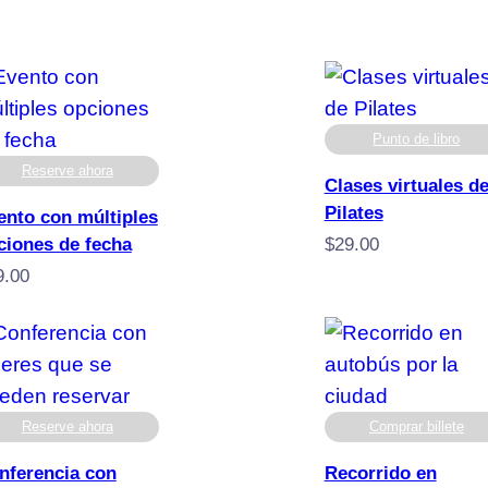
precios:
pre
desde
de
$90,00
$49
hasta
has
$290,00
$24
Punto de libro
Reserve ahora
Clases virtuales d
Pilates
ento con múltiples
ciones de fecha
$
29.00
9.00
Reserve ahora
Comprar billete
nferencia con
Recorrido en