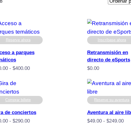
Ordenado
28
por
popularidad
Reserve ahora
Inscríbase ahora
ceso a parques
Retransmisión en
máticos
directo de eSports
Rango
0.00
-
$
400.00
$
0.00
de
precios:
desde
$20.00
Comprar billete
Reserve su aventura
hasta
ra de conciertos
Aventura al aire li
$400.00
Rango
Ra
0.00
-
$
290.00
$
49.00
-
$
249.00
de
de