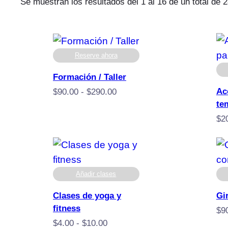
Se muestran los resultados del 1 al 16 de un total de 
Reserve ahora
Formación / Taller
Ac
Rango
$
90.00
-
$
290.00
te
de
precios:
$
2
desde
$90,00
hasta
$290,00
Añadir clases
Clases de yoga y
Gi
fitness
$
9
Rango
$
4.00
-
$
10.00