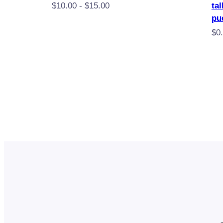
Rango
$
10.00
-
$
15.00
ta
de
pu
precios:
$
0
desde
$10.00
hasta
$15.00