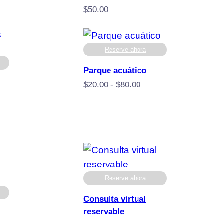
cios:
$
50.00
sde
.00
ta
Reserve ahora
9.00
Parque acuático
e
Rango
$
20.00
-
$
80.00
de
precios:
desde
$20.00
hasta
$80.00
Reserve ahora
Consulta virtual
reservable