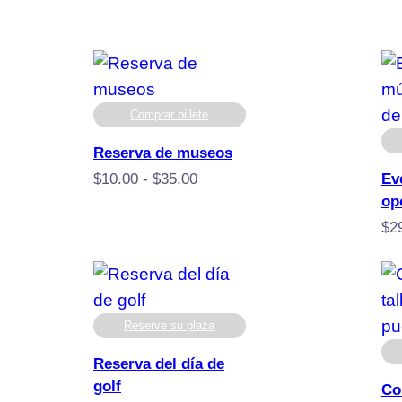
de
precios:
desde
$4.00
hasta
Comprar billete
$10.00
Reserva de museos
Rango
$
10.00
-
$
35.00
Ev
de
op
precios:
$
2
desde
$10,00
hasta
$35,00
Reserve su plaza
Reserva del día de
golf
Co