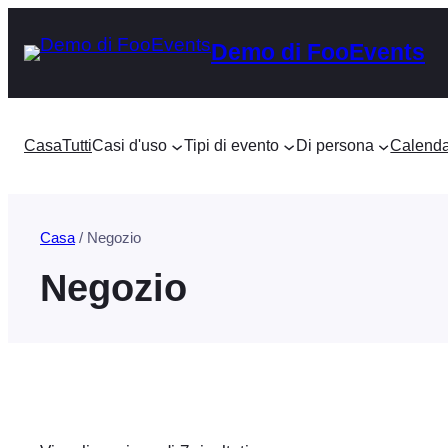
Vai
Demo di FooEvents
al
contenuto
Casa
Tutti
Casi d'uso
Tipi di evento
Di persona
Calenda
Casa
/ Negozio
Negozio