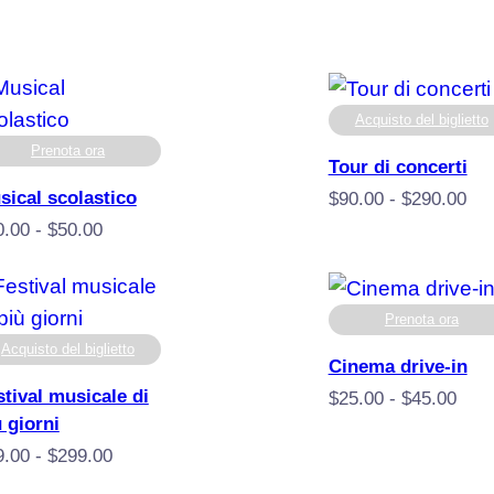
Acquisto del biglietto
Prenota ora
Tour di concerti
sical scolastico
Fas
$
90.00
-
$
290.00
di
Fascia
0.00
-
$
50.00
pre
di
da
prezzo:
$90
da
Prenota ora
a
$10.00
Acquisto del biglietto
Cinema drive-in
$29
a
stival musicale di
Fasc
$
25.00
-
$
45.00
$50.00
 giorni
di
prez
Fascia
9.00
-
$
299.00
da
di