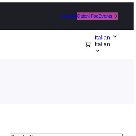
Contatto
Ottieni FooEvents
Italian
Italian