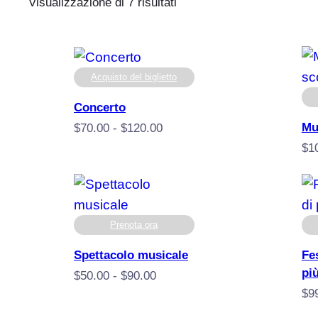
Popolarità
Visualizzazione di 7 risultati
Acquisto del biglietto
Concerto
Mu
Fascia
$
70.00
-
$
120.00
di
$
1
prezzo:
da
$70.00
a
Prenota ora
$120.00
Spettacolo musicale
Fe
più
Fascia
$
50.00
-
$
90.00
di
$
9
prezzo: