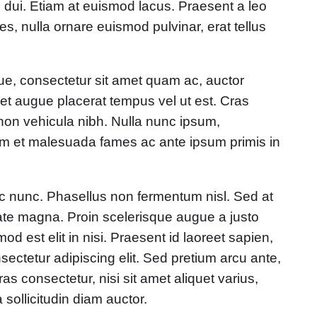
is dui. Etiam at euismod lacus. Praesent a leo
es, nulla ornare euismod pulvinar, erat tellus
e, consectetur sit amet quam ac, auctor
get augue placerat tempus vel ut est. Cras
non vehicula nibh. Nulla nunc ipsum,
dum et malesuada fames ac ante ipsum primis in
ac nunc. Phasellus non fermentum nisl. Sed at
tate magna. Proin scelerisque augue a justo
od est elit in nisi. Praesent id laoreet sapien,
ctetur adipiscing elit. Sed pretium arcu ante,
s consectetur, nisi sit amet aliquet varius,
 sollicitudin diam auctor.