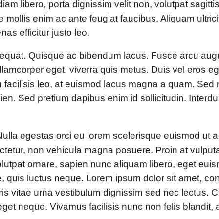
iam libero, porta dignissim velit non, volutpat sagitt
 mollis enim ac ante feugiat faucibus. Aliquam ultrici
as efficitur justo leo.
sequat. Quisque ac bibendum lacus. Fusce arcu augu
ullamcorper eget, viverra quis metus. Duis vel eros e
facilisis leo, at euismod lacus magna a quam. Sed 
ien. Sed pretium dapibus enim id sollicitudin. Inter
 Nulla egestas orci eu lorem scelerisque euismod ut 
nsectetur, non vehicula magna posuere. Proin at vulpu
 volutpat ornare, sapien nunc aliquam libero, eget euism
quis luctus neque. Lorem ipsum dolor sit amet, conse
is vitae urna vestibulum dignissim sed nec lectus. Cra
 eget neque. Vivamus facilisis nunc non felis blandit, a