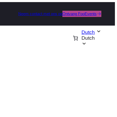
Neem contact met ons op
Ontvang FooEvents
Dutch
Dutch