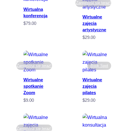
Zarejestruj się teraz!
Wirtualna
konferencja
Wirtualne
$
79.00
zajęcia
artystyczne
$
29.00
Zarejestruj się teraz!
Book Spot
Wirtualne
Wirtualne
spotkanie
zajęcia
Zoom
pilates
$
9.00
$
29.00
Zarejestruj się teraz!