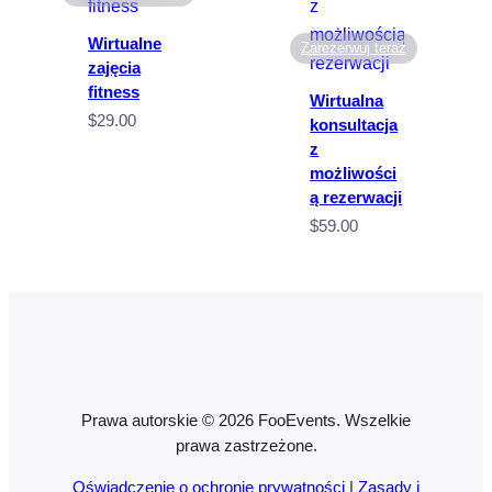
Wirtualne
Zarezerwuj teraz
zajęcia
fitness
Wirtualna
$
29.00
konsultacja
z
możliwości
ą rezerwacji
$
59.00
Prawa autorskie © 2026 FooEvents. Wszelkie
prawa zastrzeżone.
Oświadczenie o ochronie prywatności
|
Zasady i