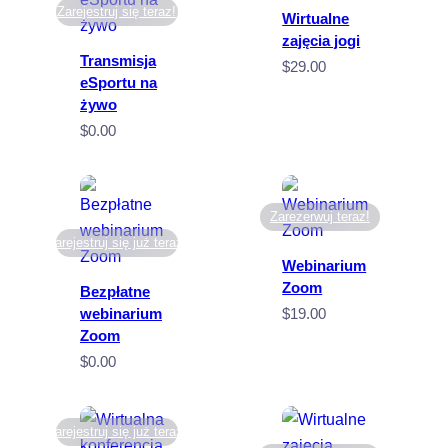
Zarejestruj się teraz!
Wirtualne
zajęcia jogi
Transmisja
$
29.00
eSportu na
żywo
$
0.00
Zarezerwuj teraz!
Zarejestruj się już teraz!
Webinarium
Zoom
Bezpłatne
webinarium
$
19.00
Zoom
$
0.00
Zarejestruj się już teraz!