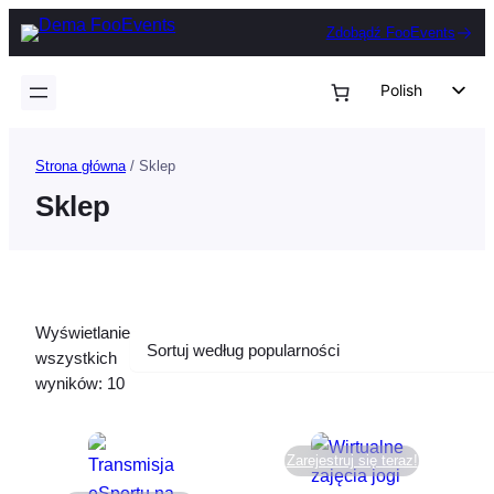
Przejdź
Zdobądź FooEvents
do
treści
Polish
English
German
Strona główna
/ Sklep
Dutch
Sklep
Spanish
Italian
Portuguese
Wyświetlanie
French
wszystkich
Czech
Posortowane
wyników: 10
według
Greek
popularności
Zarejestruj się teraz!