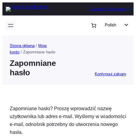
Przejdź
Zdobądź FooEvents
do
treści
Polish
English
German
Strona główna
/
Moje
konto
/ Zapomniane hasło
Dutch
Zapomniane
Spanish
hasło
Kontynuuj zakupy
Italian
Portuguese
French
Czech
Zapomniane hasło? Proszę wprowadzić nazwę
Greek
użytkownika lub adres e-mail. Wyślemy w wiadomości
e-mail, odnośnik potrzebny do utworzenia nowego
hasła.