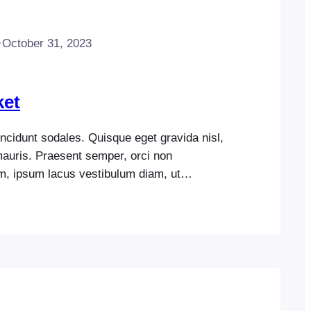
·
October 31, 2023
ket
incidunt sodales. Quisque eget gravida nisl,
mauris. Praesent semper, orci non
m, ipsum lacus vestibulum diam, ut
lor eu nunc. Cras congue erat mi.
mi sed metus vestibulum aliquet.
lentesque tincidunt euismod. In quis
am sit amet sem vitae est maximus aliquet.