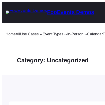
Skip
FooEvents Demos
to
content
Home
All
Use Cases
Event Types
In-Person
Calendar
T
Category:
Uncategorized