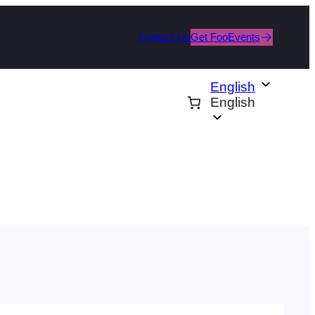
Contact Us
Get FooEvents
English
English