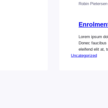
Robin Pietersen
Enrolmen
Lorem ipsum dolo
Donec faucibus h
eleifend elit at
Uncategorized
fermentum preti
mauris. Donec t
ac tortor. Donec
Pellentesque ult