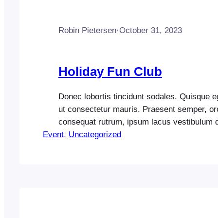
Robin Pietersen
·
October 31, 2023
Holiday Fun Club
Donec lobortis tincidunt sodales. Quisque eg
ut consectetur mauris. Praesent semper, or
consequat rutrum, ipsum lacus vestibulum d
Event
vehicula elit dolor eu nunc. Cras congue era
, 
Uncategorized
Pellentesque a mi sed metus vestibulum ali
Suspendisse pellentesque tincidunt euismod
tempus ex. Nullam sit amet sem vitae est m
Vestibulum…