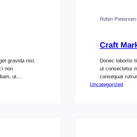
Robin Pietersen
Craft Mar
et gravida nisl,
Donec lobortis t
ci non
ut consectetur 
iam, ut
consequat rutru
t mi.
Uncategorized
vehicula elit do
quet.
Pellentesque a 
. In quis
Suspendisse pel
aximus aliquet.
tempus ex. Null
Vestibulum…