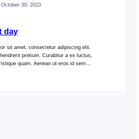
·
October 30, 2023
t day
r sit amet, consectetur adipiscing elit.
endrerit pretium. Curabitur a ex luctus,
, tristique quam. Aenean ut eros id sem
um vel id elit. Suspendisse nec semper
ortor mi, interdum quis egestas sed, tempor
 pellentesque leo at nibh dignissim pretium.
ricies porta…