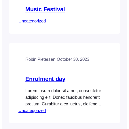
Music Festival
Uncategorized
Robin Pietersen
·
October 30, 2023
Enrolment day
Lorem ipsum dolor sit amet, consectetur
adipiscing elit. Donec faucibus hendrerit
pretium. Curabitur a ex luctus, eleifend elit
Uncategorized
at, tristique quam. Aenean ut eros id sem
fermentum pretium vel id elit.
Suspendisse nec semper mauris. Donec