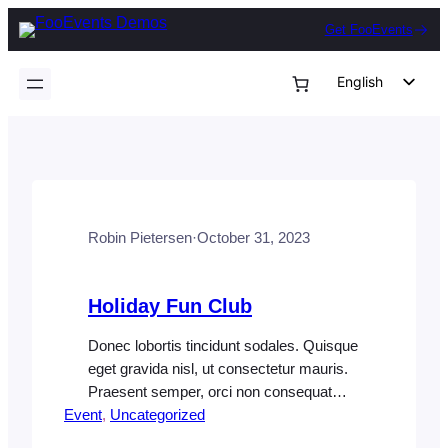
Skip
Get FooEvents
to
content
English
German
Dutch
Spanish
Italian
Robin Pietersen
·
October 31, 2023
Portuguese
French
Holiday Fun Club
Polish
Czech
Donec lobortis tincidunt sodales. Quisque
eget gravida nisl, ut consectetur mauris.
Greek
Praesent semper, orci non consequat
Event
rutrum, ipsum lacus vestibulum diam, ut
, 
Uncategorized
vehicula elit dolor eu nunc. Cras congue