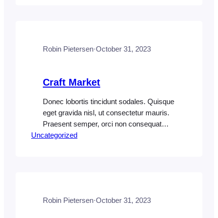
erat mi. Pellentesque a mi sed metus
vestibulum aliquet. Suspendisse
pellentesque tincidunt euismod. In quis
tempus ex. Nullam sit amet sem vitae est
Robin Pietersen
·
October 31, 2023
maximus aliquet. Vestibulum…
Craft Market
Donec lobortis tincidunt sodales. Quisque
eget gravida nisl, ut consectetur mauris.
Praesent semper, orci non consequat
Uncategorized
rutrum, ipsum lacus vestibulum diam, ut
vehicula elit dolor eu nunc. Cras congue
erat mi. Pellentesque a mi sed metus
vestibulum aliquet. Suspendisse
pellentesque tincidunt euismod. In quis
tempus ex. Nullam sit amet sem vitae est
Robin Pietersen
·
October 31, 2023
maximus aliquet. Vestibulum…